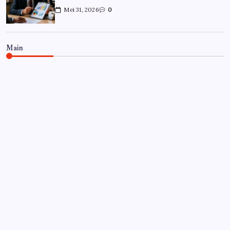
Mei 31, 2026
0
Main
CARRIÈRE
Hoe overleef je je eerste jaar als
controller?
Door
Frits
Juli 7, 2026