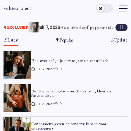
Ga
valueproject
naar
de
inhoud
juli 7, 2026
Hoe overleef je je eerste jaar als
EXCLUSIEF
Latest
Popular
Update
Hoe overleef je je eerste jaar als controller?
Juli 7, 2026
0
De ultieme laptoptas voor dames: stijl, kleur en
functionaliteit
Juli 5, 2026
0
Concessietrajecten en tenders: kansen voor
ondernemers