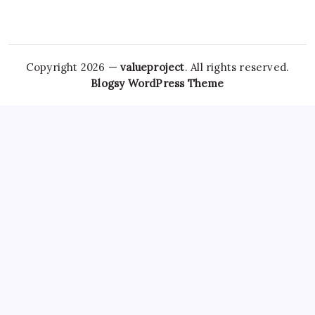
Copyright 2026 —
valueproject
. All rights reserved.
Blogsy WordPress Theme
However,
Tramadol Usa
the risks associated with
Clonazepam Legally
ordering Xanax online cannot be
overstated. As individuals seek
Soma Usa
effective solutions
for anxiety,
Order Tramadol Overnight
panic disorders, and
pain management, the avenues for purchasing these
medications, including online platforms, have become
increasingly popular. Patients must be educated
Order
Valium Without Prescription
about the risks associated with
Xanax Cheap
purchasing medications online, particularly
those that are subject to misuse. The responsibility lies
Buy
Soma 350 Mg Online
with both
Carisoprodol Without
Prescription
patients and providers to navigate this
complex world, ensuring health and wellbeing while