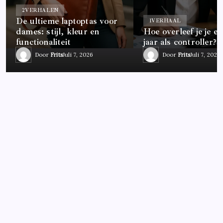
2
VERHALEN
De ultieme laptoptas voor
1
VERHAAL
dames: stijl, kleur en
Hoe overleef je je ee
functionaliteit
jaar als controller?
Door
Frits
Juli 7, 2026
Door
Frits
Juli 7, 2026