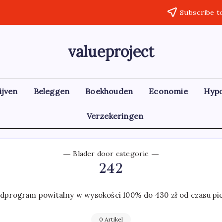
Subscribe t
valueproject
ijven
Beleggen
Boekhouden
Economie
Hyp
Verzekeringen
Blader door categorie
242
program powitalny w wysokości 100% do 430 zł od czasu pie
0 Artikel