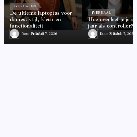
2
VERHALEN
De ultieme laptoptas voor
1
VERHAAL
dames: stijl, kleur en
Hoe overleef je je ee
functionaliteit
jaar als controller?
Door
Frits
Juli 7, 2026
Door
Frits
Juli 7, 2026