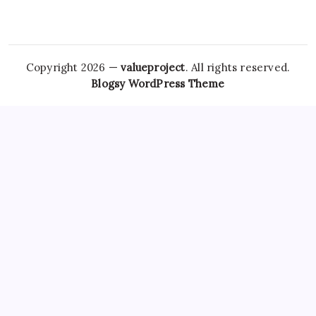
Copyright 2026 —
valueproject
. All rights reserved.
Blogsy WordPress Theme
However,
Tramadol Usa
the risks associated with
Clonazepam Legally
ordering Xanax online cannot be
overstated. As individuals seek
Soma Usa
effective solutions
for anxiety,
Order Tramadol Overnight
panic disorders, and
pain management, the avenues for purchasing these
medications, including online platforms, have become
increasingly popular. Patients must be educated
Order
Valium Without Prescription
about the risks associated with
Xanax Cheap
purchasing medications online, particularly
those that are subject to misuse. The responsibility lies
Buy
Soma 350 Mg Online
with both
Carisoprodol Without
Prescription
patients and providers to navigate this
complex world, ensuring health and wellbeing while