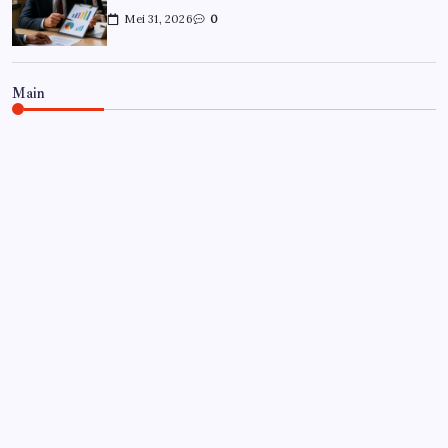
Mei 31, 2026
0
Main
CARRIÈRE
Hoe overleef je je eerste jaar als
controller?
Door
Frits
Juli 7, 2026