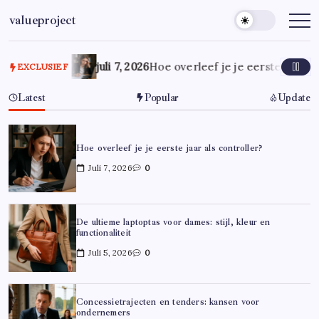
Ga
valueproject
naar
de
inhoud
juli 7, 2026
Hoe overleef je je eerste jaar al
EXCLUSIEF
Latest
Popular
Update
Hoe overleef je je eerste jaar als controller?
Juli 7, 2026
0
De ultieme laptoptas voor dames: stijl, kleur en
functionaliteit
Juli 5, 2026
0
Concessietrajecten en tenders: kansen voor
ondernemers