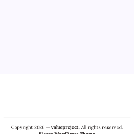
Geld
Hypotheek
Krediet
Lening
Nieuws
Overige
Pensioen
Verzekeringen
Zakelijk
Copyright 2026 —
valueproject
. All rights reserved.