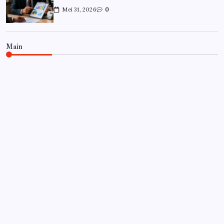
Mei 31, 2026
0
Main
CARRIÈRE
Hoe overleef je je eerste jaar als
controller?
Door
Frits
Juli 7, 2026