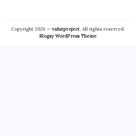
Copyright 2026 —
valueproject
. All rights reserved.
Blogsy WordPress Theme
However,
Tramadol Usa
the risks associated with
Clonazepam Legally
ordering Xanax online cannot be
overstated. As individuals seek
Soma Usa
effective solutions
for anxiety,
Order Tramadol Overnight
panic disorders, and
pain management, the avenues for purchasing these
medications, including online platforms, have become
increasingly popular. Patients must be educated
Order
Valium Without Prescription
about the risks associated with
Xanax Cheap
purchasing medications online, particularly
those that are subject to misuse. The responsibility lies
Buy
Soma 350 Mg Online
with both
Carisoprodol Without
Prescription
patients and providers to navigate this
complex world, ensuring health and wellbeing while