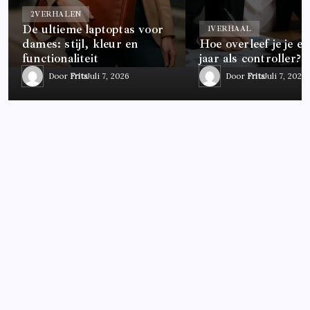
2
VERHALEN
De ultieme laptoptas voor
1
VERHAAL
dames: stijl, kleur en
Hoe overleef je je ee
functionaliteit
jaar als controller?
Door
Frits
Juli 7, 2026
Door
Frits
Juli 7, 2026