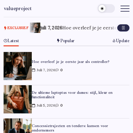
Ga
valueproject
naar
de
inhoud
juli 7, 2026
Hoe overleef je je eerste jaar al
EXCLUSIEF
Latest
Popular
Update
Hoe overleef je je eerste jaar als controller?
Juli 7, 2026
0
De ultieme laptoptas voor dames: stijl, kleur en
functionaliteit
Juli 5, 2026
0
Concessietrajecten en tenders: kansen voor
ondernemers