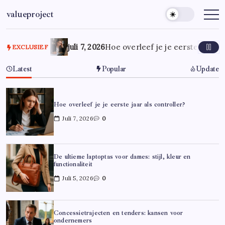
Ga
valueproject
naar
de
inhoud
juli 7, 2026
Hoe overleef je je eerste jaar al
EXCLUSIEF
Latest
Popular
Update
Hoe overleef je je eerste jaar als controller?
Juli 7, 2026
0
De ultieme laptoptas voor dames: stijl, kleur en
functionaliteit
Juli 5, 2026
0
Concessietrajecten en tenders: kansen voor
ondernemers