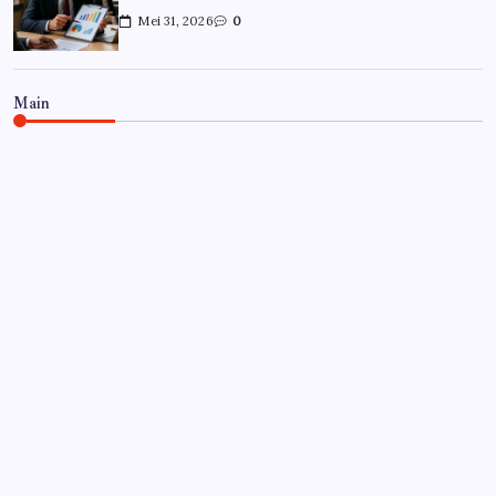
Mei 31, 2026
0
Main
CARRIÈRE
Hoe overleef je je eerste jaar als
controller?
Door
Frits
Juli 7, 2026