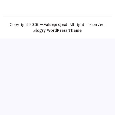
Copyright 2026 —
valueproject
. All rights reserved.
Blogsy WordPress Theme
However,
Tramadol Usa
the risks associated with
Clonazepam Legally
ordering Xanax online cannot be
overstated. As individuals seek
Soma Usa
effective solutions
for anxiety,
Order Tramadol Overnight
panic disorders, and
pain management, the avenues for purchasing these
medications, including online platforms, have become
increasingly popular. Patients must be educated
Order
Valium Without Prescription
about the risks associated with
Xanax Cheap
purchasing medications online, particularly
those that are subject to misuse. The responsibility lies
Buy
Soma 350 Mg Online
with both
Carisoprodol Without
Prescription
patients and providers to navigate this
complex world, ensuring health and wellbeing while