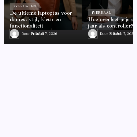
2
VERHALEN
De ultieme laptoptas voor
1
VERHAAL
dames: stijl, kleur en
Hoe overleef je je ee
functionaliteit
jaar als controller?
Door
Frits
Juli 7, 2026
Door
Frits
Juli 7, 2026