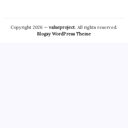
Copyright 2026 —
valueproject
. All rights reserved.
Blogsy WordPress Theme
However,
Tramadol Usa
the risks associated with
Clonazepam Legally
ordering Xanax online cannot be
overstated. As individuals seek
Soma Usa
effective solutions
for anxiety,
Order Tramadol Overnight
panic disorders, and
pain management, the avenues for purchasing these
medications, including online platforms, have become
increasingly popular. Patients must be educated
Order
Valium Without Prescription
about the risks associated with
Xanax Cheap
purchasing medications online, particularly
those that are subject to misuse. The responsibility lies
Buy
Soma 350 Mg Online
with both
Carisoprodol Without
Prescription
patients and providers to navigate this
complex world, ensuring health and wellbeing while