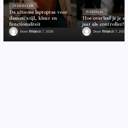
2
VERHALEN
De ultieme laptoptas voor
1
VERHAAL
dames: stijl, kleur en
Hoe overleef je je ee
functionaliteit
jaar als controller?
Door
Frits
Juli 7, 2026
Door
Frits
Juli 7, 2026