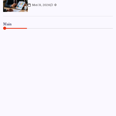
Mei 31, 2026
0
Main
CARRIÈRE
Hoe overleef je je eerste jaar als
controller?
Door
Frits
Juli 7, 2026