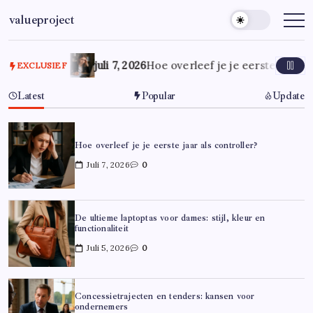
Ga
valueproject
naar
de
inhoud
juli 7, 2026
Hoe overleef je je eerste jaar al
EXCLUSIEF
Latest
Popular
Update
Hoe overleef je je eerste jaar als controller?
Juli 7, 2026
0
De ultieme laptoptas voor dames: stijl, kleur en
functionaliteit
Juli 5, 2026
0
Concessietrajecten en tenders: kansen voor
ondernemers