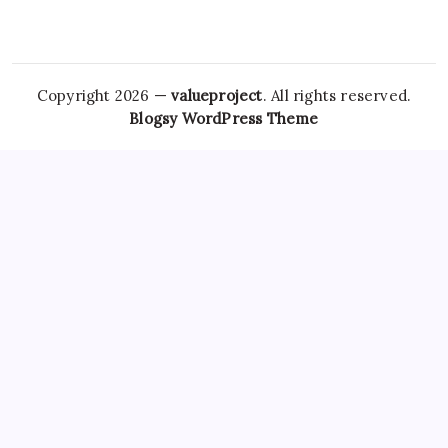
Copyright 2026 —
valueproject
. All rights reserved.
Blogsy WordPress Theme
However,
Tramadol Usa
the risks associated with
Clonazepam Legally
ordering Xanax online cannot be
overstated. As individuals seek
Soma Usa
effective solutions
for anxiety,
Order Tramadol Overnight
panic disorders, and
pain management, the avenues for purchasing these
medications, including online platforms, have become
increasingly popular. Patients must be educated
Order
Valium Without Prescription
about the risks associated with
Xanax Cheap
purchasing medications online, particularly
those that are subject to misuse. The responsibility lies
Buy
Soma 350 Mg Online
with both
Carisoprodol Without
Prescription
patients and providers to navigate this
complex world, ensuring health and wellbeing while