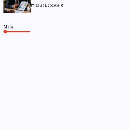
Mei 31, 2026
0
Main
CARRIÈRE
Hoe overleef je je eerste jaar als
controller?
Door
Frits
Juli 7, 2026