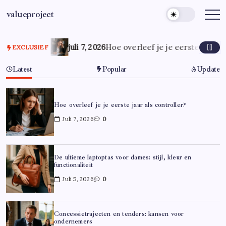
Ga
valueproject
naar
de
inhoud
juli 7, 2026
Hoe overleef je je eerste jaar al
EXCLUSIEF
Latest
Popular
Update
Hoe overleef je je eerste jaar als controller?
Juli 7, 2026
0
De ultieme laptoptas voor dames: stijl, kleur en
functionaliteit
Juli 5, 2026
0
Concessietrajecten en tenders: kansen voor
ondernemers