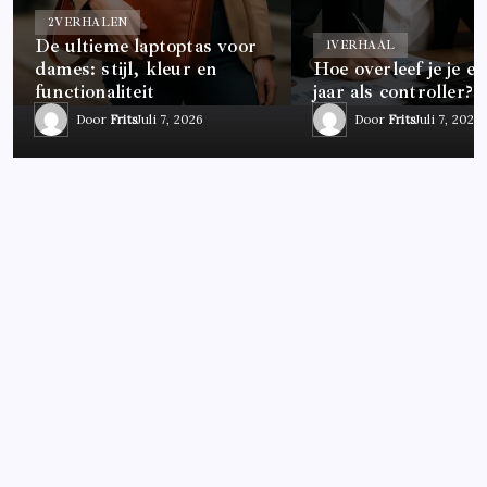
2
VERHALEN
De ultieme laptoptas voor
1
VERHAAL
dames: stijl, kleur en
Hoe overleef je je ee
functionaliteit
jaar als controller?
Door
Frits
Juli 7, 2026
Door
Frits
Juli 7, 2026