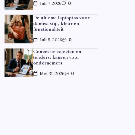
Juli 7, 2026
0
De ultieme laptoptas voor
dames: stijl, kleur en
functionaliteit
Juli 5, 2026
0
Concessietrajecten en
tenders: kansen voor
ondernemers
Mei 31, 2026
0
CARRIÈR
Hoe ov
Door
F