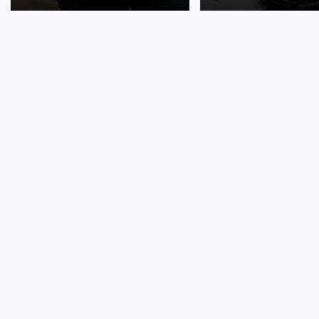
CARRI
Hoe o
D
Je eerst
overwel
verschil
een jun