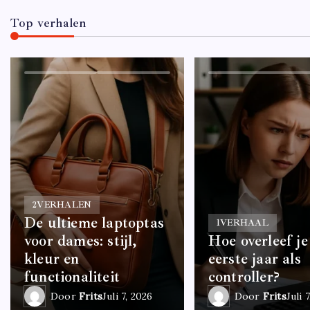
Top verhalen
2
VERHALEN
De ultieme laptoptas
1
VERHAAL
voor dames: stijl,
Hoe overleef je
kleur en
eerste jaar als
functionaliteit
controller?
Door
Frits
Juli 7, 2026
Door
Frits
Juli 