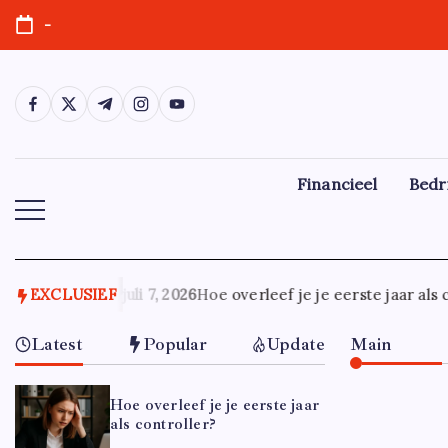
Ga
-
naar
de
inhoud
https://www.facebook.com/
https://twitter.com/
https://t.me/
https://www.instagram.com/
https://youtube.com/
Financieel
Bedr
EXCLUSIEF
juli 7, 2026
Hoe overleef je je eerste jaar als c
Latest
Popular
Update
Main
Hoe overleef je je eerste jaar
als controller?