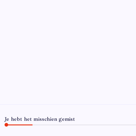
D
Wat zij
waarbij
een publ
krijgt 
Je hebt het misschien gemist