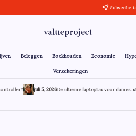
Subscribe t
valueproject
ijven
Beleggen
Boekhouden
Economie
Hyp
Verzekeringen
ontroller?
juli 5, 2026
De ultieme laptoptas voor dames: stijl