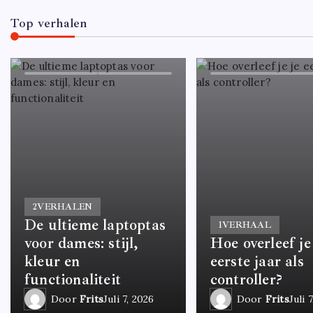
Top verhalen
2
VERHALEN
De ultieme laptoptas
1
VERHAAL
voor dames: stijl,
Hoe overleef je
kleur en
eerste jaar als
functionaliteit
controller?
Door
Frits
Juli 7, 2026
Door
Frits
Juli 