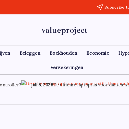
Subscribe t
valueproject
ijven
Beleggen
Boekhouden
Economie
Hyp
Verzekeringen
ontroller?
juli 5, 2026
De ultieme laptoptas voor dames: stijl