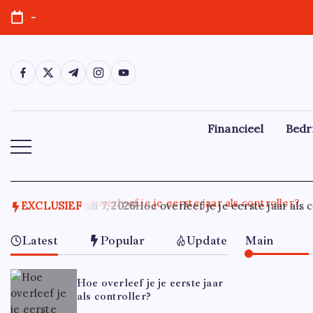
Ga
-
naar
de
inhoud
https://www.facebook.com/
https://twitter.com/
https://t.me/
https://www.instagram.com/
https://youtube.com/
Financieel
Bedr
EXCLUSIEF
juli 7, 2026
Hoe overleef je je eerste jaar als c
Latest
Popular
Update
Main
Hoe overleef je je eerste jaar
als controller?