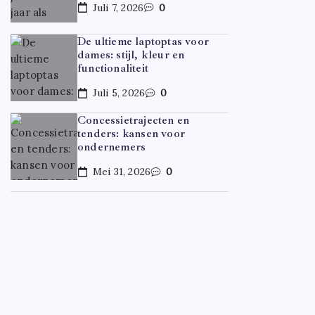
Juli 7, 2026
0
De ultieme laptoptas voor
dames: stijl, kleur en
functionaliteit
Juli 5, 2026
0
Concessietrajecten en
tenders: kansen voor
ondernemers
Mei 31, 2026
0
CARRIÈR
Hoe ov
Door
F