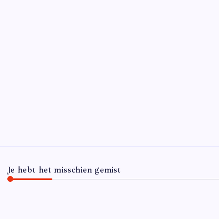
Wat zij
waarbij
een publ
krijgt 
Je hebt het misschien gemist