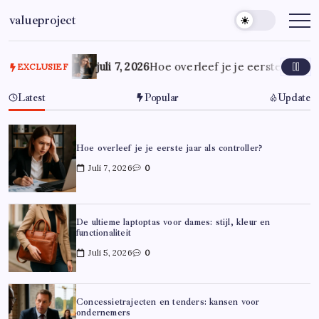
Ga
valueproject
naar
de
inhoud
juli 7, 2026
Hoe overleef je je eerste jaar al
EXCLUSIEF
Latest
Popular
Update
Hoe overleef je je eerste jaar als controller?
Juli 7, 2026
0
De ultieme laptoptas voor dames: stijl, kleur en
functionaliteit
Juli 5, 2026
0
Concessietrajecten en tenders: kansen voor
ondernemers