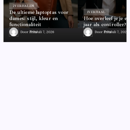
2
VERHALEN
De ultieme laptoptas voor
1
VERHAAL
dames: stijl, kleur en
Hoe overleef je je ee
functionaliteit
jaar als controller?
Door
Frits
Juli 7, 2026
Door
Frits
Juli 7, 2026