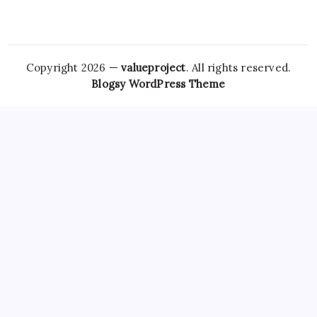
Copyright 2026 —
valueproject
. All rights reserved.
Blogsy WordPress Theme
However,
Tramadol Usa
the risks associated with
Clonazepam Legally
ordering Xanax online cannot be
overstated. As individuals seek
Soma Usa
effective solutions
for anxiety,
Order Tramadol Overnight
panic disorders, and
pain management, the avenues for purchasing these
medications, including online platforms, have become
increasingly popular. Patients must be educated
Order
Valium Without Prescription
about the risks associated with
Xanax Cheap
purchasing medications online, particularly
those that are subject to misuse. The responsibility lies
Buy
Soma 350 Mg Online
with both
Carisoprodol Without
Prescription
patients and providers to navigate this
complex world, ensuring health and wellbeing while