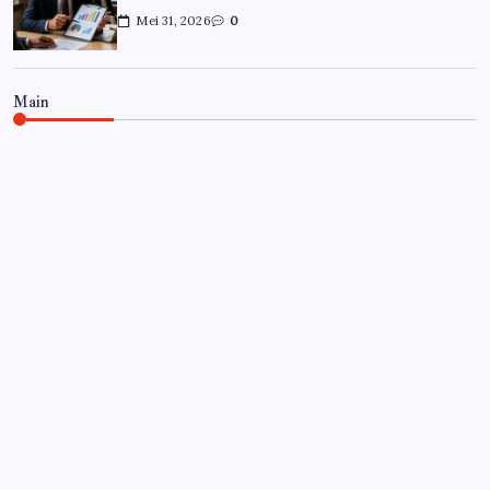
Mei 31, 2026
0
Main
CARRIÈRE
Hoe overleef je je eerste jaar als
controller?
Door
Frits
Juli 7, 2026