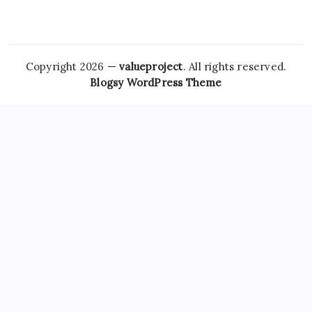
Copyright 2026 —
valueproject
. All rights reserved.
Blogsy WordPress Theme
However,
Tramadol Usa
the risks associated with
Clonazepam Legally
ordering Xanax online cannot be
overstated. As individuals seek
Soma Usa
effective solutions
for anxiety,
Order Tramadol Overnight
panic disorders, and
pain management, the avenues for purchasing these
medications, including online platforms, have become
increasingly popular. Patients must be educated
Order
Valium Without Prescription
about the risks associated with
Xanax Cheap
purchasing medications online, particularly
those that are subject to misuse. The responsibility lies
Buy
Soma 350 Mg Online
with both
Carisoprodol Without
Prescription
patients and providers to navigate this
complex world, ensuring health and wellbeing while