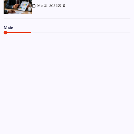
Mei 31, 2026
0
Main
CARRIÈRE
Hoe overleef je je eerste jaar als
controller?
Door
Frits
Juli 7, 2026