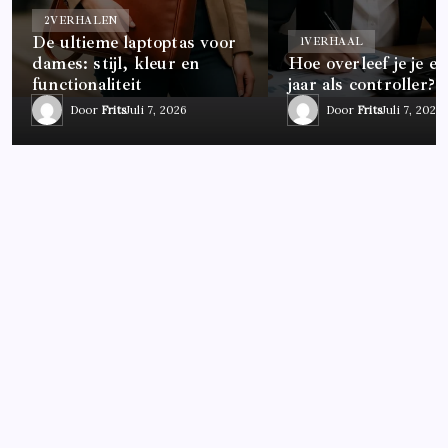
2
VERHALEN
De ultieme laptoptas voor
1
VERHAAL
dames: stijl, kleur en
Hoe overleef je je ee
functionaliteit
jaar als controller?
Door
Frits
Juli 7, 2026
Door
Frits
Juli 7, 2026