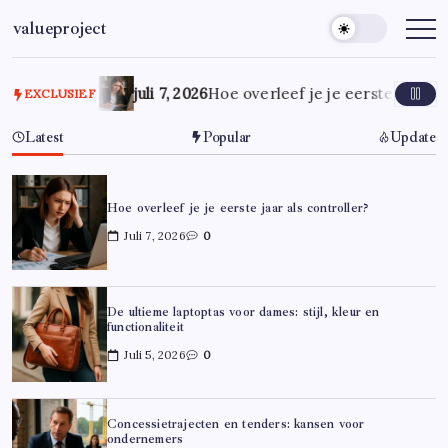
Ga
valueproject
naar
de
inhoud
juli 7, 2026
Hoe overleef je je eerste jaar al
EXCLUSIEF
Latest
Popular
Update
Hoe overleef je je eerste jaar als controller?
Juli 7, 2026
0
De ultieme laptoptas voor dames: stijl, kleur en
functionaliteit
Juli 5, 2026
0
Concessietrajecten en tenders: kansen voor
ondernemers