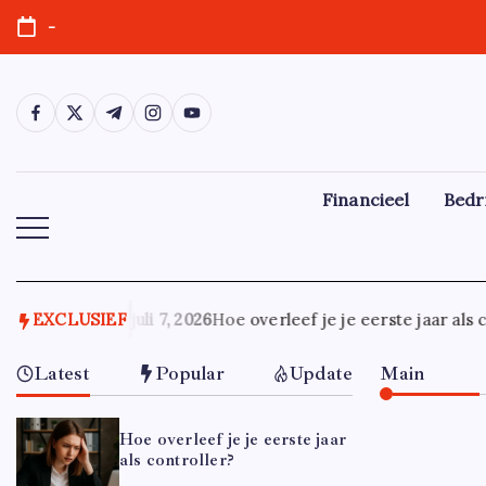
Ga
-
naar
de
inhoud
https://www.facebook.com/
https://twitter.com/
https://t.me/
https://www.instagram.com/
https://youtube.com/
Financieel
Bedr
EXCLUSIEF
juli 7, 2026
Hoe overleef je je eerste jaar als c
Latest
Popular
Update
Main
Hoe overleef je je eerste jaar
als controller?