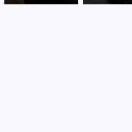
CARRI
Hoe o
D
Je eerst
overwel
verschil
een jun