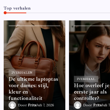
Top verhalen
2
VERHALEN
De ultieme laptoptas
1
VERHAAL
voor dames: stijl,
Hoe overleef je
kleur en
eerste jaar als
functionaliteit
controller?
Door
Frits
Juli 7, 2026
Door
Frits
Juli 