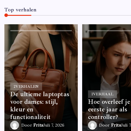
Top verhalen
2
VERHALEN
De ultieme laptoptas
1
VERHAAL
voor dames: stijl,
Hoe overleef je
kleur en
eerste jaar als
functionaliteit
controller?
Door
Frits
Juli 7, 2026
Door
Frits
Juli 