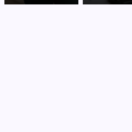
CARRI
Hoe o
D
Je eerst
overwel
verschil
een jun