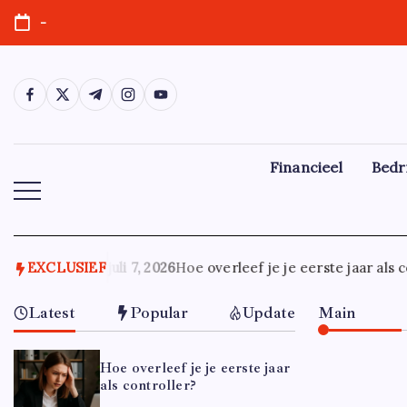
Ga
-
naar
de
inhoud
https://www.facebook.com/
https://twitter.com/
https://t.me/
https://www.instagram.com/
https://youtube.com/
Financieel
Bedr
EXCLUSIEF
juli 7, 2026
Hoe overleef je je eerste jaar als co
Latest
Popular
Update
Main
Hoe overleef je je eerste jaar
als controller?