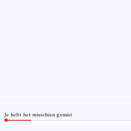
D
Wat zij
waarbij
een publ
krijgt 
Je hebt het misschien gemist