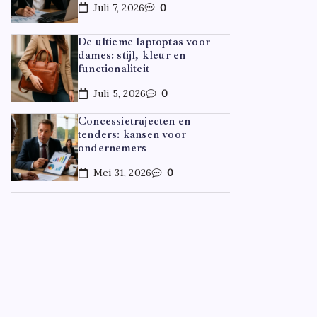
Juli 7, 2026
0
De ultieme laptoptas voor
dames: stijl, kleur en
functionaliteit
Juli 5, 2026
0
Concessietrajecten en
tenders: kansen voor
ondernemers
Mei 31, 2026
0
CARRIÈR
Hoe ov
Door
F