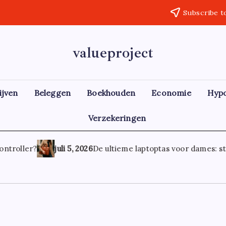
Subscribe t
valueproject
ijven
Beleggen
Boekhouden
Economie
Hyp
Verzekeringen
ntroller?
juli 5, 2026
De ultieme laptoptas voor dames: stijl