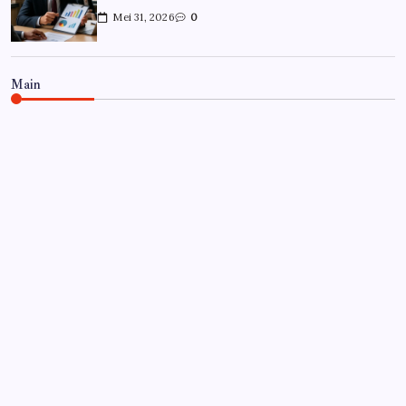
Mei 31, 2026
0
Main
CARRIÈRE
Hoe overleef je je eerste jaar als
controller?
Door
Frits
Juli 7, 2026