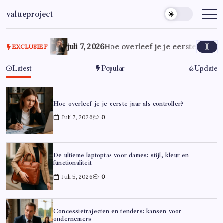
Ga
valueproject
naar
de
inhoud
juli 7, 2026
Hoe overleef je je eerste jaar al
EXCLUSIEF
Latest
Popular
Update
Hoe overleef je je eerste jaar als controller?
Juli 7, 2026
0
De ultieme laptoptas voor dames: stijl, kleur en
functionaliteit
Juli 5, 2026
0
Concessietrajecten en tenders: kansen voor
ondernemers