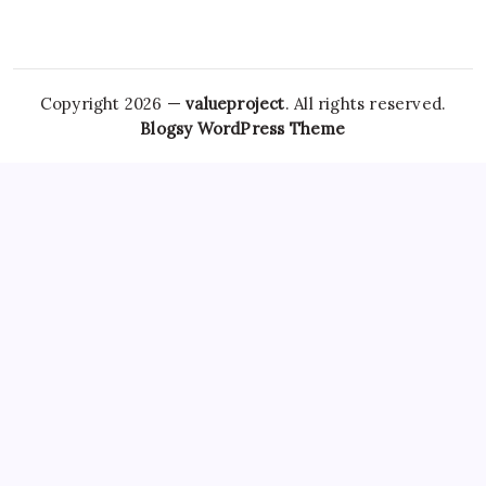
Copyright 2026 —
valueproject
. All rights reserved.
Blogsy WordPress Theme
However,
Tramadol Usa
the risks associated with
Clonazepam Legally
ordering Xanax online cannot be
overstated. As individuals seek
Soma Usa
effective solutions
for anxiety,
Order Tramadol Overnight
panic disorders, and
pain management, the avenues for purchasing these
medications, including online platforms, have become
increasingly popular. Patients must be educated
Order
Valium Without Prescription
about the risks associated with
Xanax Cheap
purchasing medications online, particularly
those that are subject to misuse. The responsibility lies
Buy
Soma 350 Mg Online
with both
Carisoprodol Without
Prescription
patients and providers to navigate this
complex world, ensuring health and wellbeing while