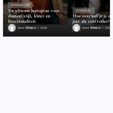
2
VERHALEN
De ultieme laptoptas voor
1
VERHAAL
dames: stijl, kleur en
Hoe overleef je je ee
functionaliteit
jaar als controller?
Door
Frits
Juli 7, 2026
Door
Frits
Juli 7, 2026