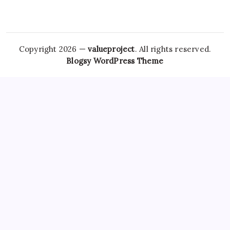
Copyright 2026 —
valueproject
. All rights reserved.
Blogsy WordPress Theme
However,
Tramadol Usa
the risks associated with
Clonazepam Legally
ordering Xanax online cannot be
overstated. As individuals seek
Soma Usa
effective solutions
for anxiety,
Order Tramadol Overnight
panic disorders, and
pain management, the avenues for purchasing these
medications, including online platforms, have become
increasingly popular. Patients must be educated
Order
Valium Without Prescription
about the risks associated with
Xanax Cheap
purchasing medications online, particularly
those that are subject to misuse. The responsibility lies
Buy
Soma 350 Mg Online
with both
Carisoprodol Without
Prescription
patients and providers to navigate this
complex world, ensuring health and wellbeing while