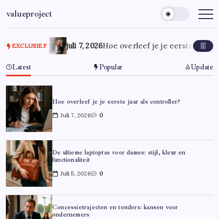
Ga
valueproject
naar
de
inhoud
juli 7, 2026
Hoe overleef je je eerste jaar al
EXCLUSIEF
Latest
Popular
Update
Hoe overleef je je eerste jaar als controller?
Juli 7, 2026
0
De ultieme laptoptas voor dames: stijl, kleur en
functionaliteit
Juli 5, 2026
0
Concessietrajecten en tenders: kansen voor
ondernemers