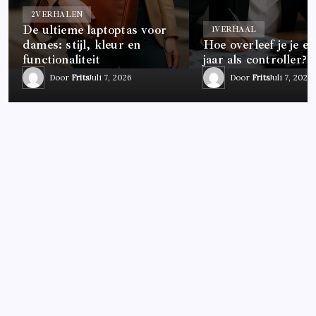
2
VERHALEN
De ultieme laptoptas voor
1
VERHAAL
dames: stijl, kleur en
Hoe overleef je je ee
functionaliteit
jaar als controller?
Door
Frits
Juli 7, 2026
Door
Frits
Juli 7, 2026