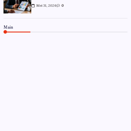
Mei 31, 2026
0
Main
CARRIÈRE
Hoe overleef je je eerste jaar als
controller?
Door
Frits
Juli 7, 2026