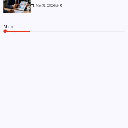
Mei 31, 2026
0
Main
CARRIÈRE
Hoe overleef je je eerste jaar als
controller?
Door
Frits
Juli 7, 2026