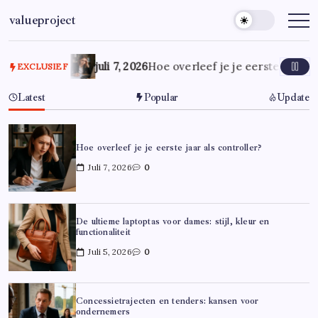
Ga
valueproject
naar
de
inhoud
juli 7, 2026
Hoe overleef je je eerste jaar al
EXCLUSIEF
Latest
Popular
Update
Hoe overleef je je eerste jaar als controller?
Juli 7, 2026
0
De ultieme laptoptas voor dames: stijl, kleur en
functionaliteit
Juli 5, 2026
0
Concessietrajecten en tenders: kansen voor
ondernemers