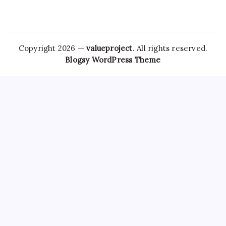
Copyright 2026 —
valueproject
. All rights reserved.
Blogsy WordPress Theme
However,
Tramadol Usa
the risks associated with
Clonazepam Legally
ordering Xanax online cannot be
overstated. As individuals seek
Soma Usa
effective solutions
for anxiety,
Order Tramadol Overnight
panic disorders, and
pain management, the avenues for purchasing these
medications, including online platforms, have become
increasingly popular. Patients must be educated
Order
Valium Without Prescription
about the risks associated with
Xanax Cheap
purchasing medications online, particularly
those that are subject to misuse. The responsibility lies
Buy
Soma 350 Mg Online
with both
Carisoprodol Without
Prescription
patients and providers to navigate this
complex world, ensuring health and wellbeing while