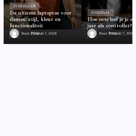
2
VERHALEN
De ultieme laptoptas voor
1
VERHAAL
dames: stijl, kleur en
Hoe overleef je je ee
functionaliteit
jaar als controller?
Door
Frits
Juli 7, 2026
Door
Frits
Juli 7, 2026