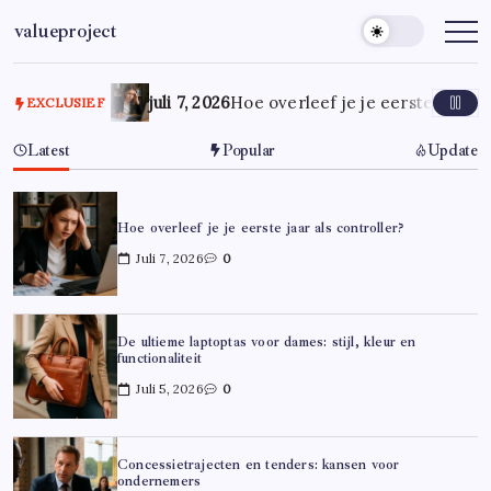
Ga
valueproject
naar
de
inhoud
juli 7, 2026
Hoe overleef je je eerste jaar al
EXCLUSIEF
Latest
Popular
Update
Hoe overleef je je eerste jaar als controller?
Juli 7, 2026
0
De ultieme laptoptas voor dames: stijl, kleur en
functionaliteit
Juli 5, 2026
0
Concessietrajecten en tenders: kansen voor
ondernemers