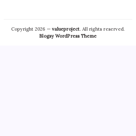
Copyright 2026 —
valueproject
. All rights reserved.
Blogsy WordPress Theme
However,
Tramadol Usa
the risks associated with
Clonazepam Legally
ordering Xanax online cannot be
overstated. As individuals seek
Soma Usa
effective solutions
for anxiety,
Order Tramadol Overnight
panic disorders, and
pain management, the avenues for purchasing these
medications, including online platforms, have become
increasingly popular. Patients must be educated
Order
Valium Without Prescription
about the risks associated with
Xanax Cheap
purchasing medications online, particularly
those that are subject to misuse. The responsibility lies
Buy
Soma 350 Mg Online
with both
Carisoprodol Without
Prescription
patients and providers to navigate this
complex world, ensuring health and wellbeing while