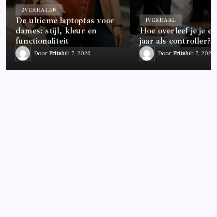
2
VERHALEN
De ultieme laptoptas voor
1
VERHAAL
dames: stijl, kleur en
Hoe overleef je je ee
functionaliteit
jaar als controller?
Door
Frits
Juli 7, 2026
Door
Frits
Juli 7, 2026