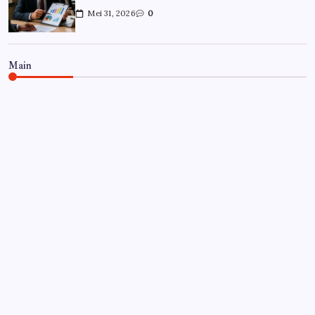
Mei 31, 2026
0
Main
CARRIÈRE
Hoe overleef je je eerste jaar als
controller?
Door
Frits
Juli 7, 2026