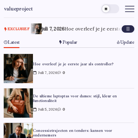
Ga
valueproject
naar
de
inhoud
juli 7, 2026
Hoe overleef je je eerste jaar al
EXCLUSIEF
Latest
Popular
Update
Hoe overleef je je eerste jaar als controller?
Juli 7, 2026
0
De ultieme laptoptas voor dames: stijl, kleur en
functionaliteit
Juli 5, 2026
0
Concessietrajecten en tenders: kansen voor
ondernemers