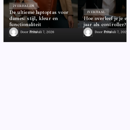
2
VERHALEN
De ultieme laptoptas voor
1
VERHAAL
dames: stijl, kleur en
Hoe overleef je je ee
functionaliteit
jaar als controller?
Door
Frits
Juli 7, 2026
Door
Frits
Juli 7, 2026