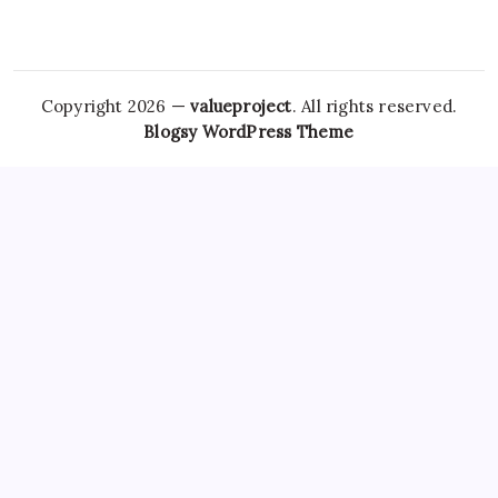
Copyright 2026 —
valueproject
. All rights reserved.
Blogsy WordPress Theme
However,
Tramadol Usa
the risks associated with
Clonazepam Legally
ordering Xanax online cannot be
overstated. As individuals seek
Soma Usa
effective solutions
for anxiety,
Order Tramadol Overnight
panic disorders, and
pain management, the avenues for purchasing these
medications, including online platforms, have become
increasingly popular. Patients must be educated
Order
Valium Without Prescription
about the risks associated with
Xanax Cheap
purchasing medications online, particularly
those that are subject to misuse. The responsibility lies
Buy
Soma 350 Mg Online
with both
Carisoprodol Without
Prescription
patients and providers to navigate this
complex world, ensuring health and wellbeing while