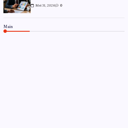
Mei 31, 2026
0
Main
CARRIÈRE
Hoe overleef je je eerste jaar als
controller?
Door
Frits
Juli 7, 2026