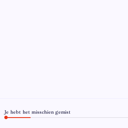
D
Wat zij
waarbij
een publ
krijgt 
Je hebt het misschien gemist