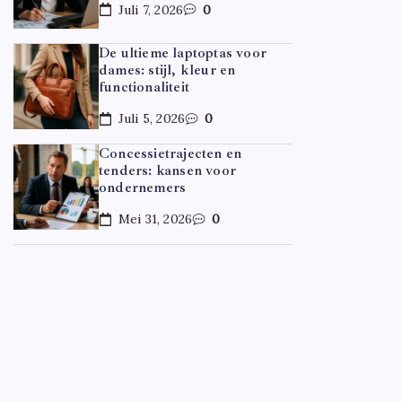
Juli 7, 2026
0
De ultieme laptoptas voor
dames: stijl, kleur en
functionaliteit
Juli 5, 2026
0
Concessietrajecten en
tenders: kansen voor
ondernemers
Mei 31, 2026
0
CARRIÈR
Hoe ov
Door
F