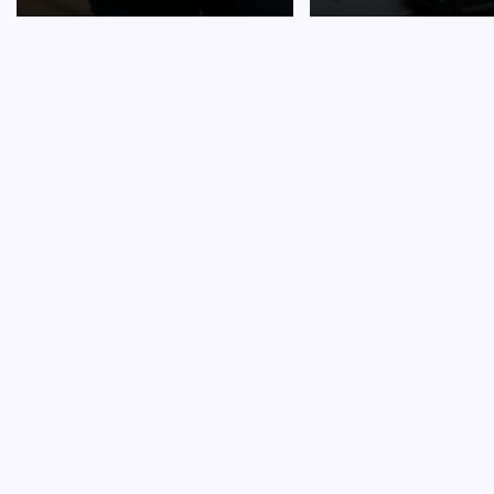
CARRI
Hoe o
D
Je eerst
overwel
verschil
een jun