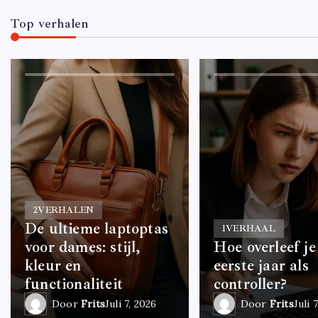
Top verhalen
2
VERHALEN
De ultieme laptoptas
1
VERHAAL
voor dames: stijl,
Hoe overleef je
kleur en
eerste jaar als
functionaliteit
controller?
Door
Frits
Juli 7, 2026
Door
Frits
Juli 