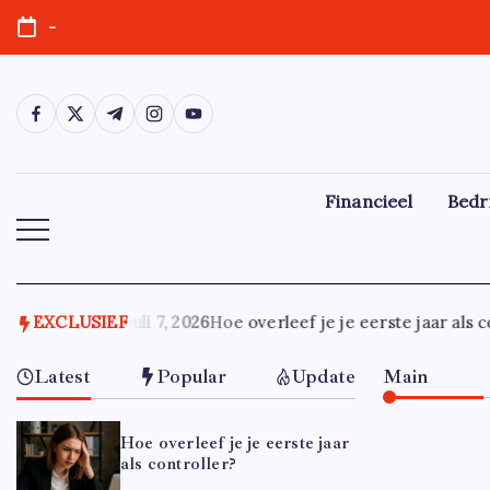
Ga
-
naar
de
inhoud
https://www.facebook.com/
https://twitter.com/
https://t.me/
https://www.instagram.com/
https://youtube.com/
Financieel
Bedr
EXCLUSIEF
juli 7, 2026
Hoe overleef je je eerste jaar als co
Latest
Popular
Update
Main
Hoe overleef je je eerste jaar
als controller?