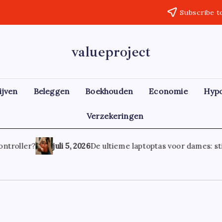
Subscribe t
valueproject
ijven
Beleggen
Boekhouden
Economie
Hyp
Verzekeringen
ntroller?
juli 5, 2026
De ultieme laptoptas voor dames: stijl