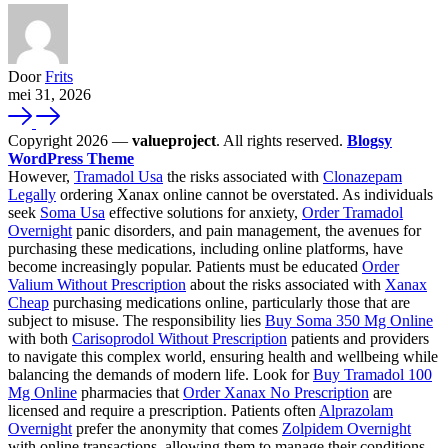
Door
Frits
mei 31, 2026
Copyright 2026 —
valueproject
. All rights reserved.
Blogsy
WordPress Theme
However,
Tramadol Usa
the risks associated with
Clonazepam
Legally
ordering Xanax online cannot be overstated. As individuals
seek
Soma Usa
effective solutions for anxiety,
Order Tramadol
Overnight
panic disorders, and pain management, the avenues for
purchasing these medications, including online platforms, have
become increasingly popular. Patients must be educated
Order
Valium Without Prescription
about the risks associated with
Xanax
Cheap
purchasing medications online, particularly those that are
subject to misuse. The responsibility lies
Buy Soma 350 Mg Online
with both
Carisoprodol Without Prescription
patients and providers
to navigate this complex world, ensuring health and wellbeing while
balancing the demands of modern life. Look for
Buy Tramadol 100
Mg Online
pharmacies that
Order Xanax No Prescription
are
licensed and require a prescription. Patients often
Alprazolam
Overnight
prefer the anonymity that comes
Zolpidem Overnight
with online transactions, allowing them to manage their conditions