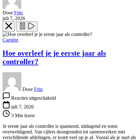
Door
Frits
juli 7, 2026
Carrière
Hoe overleef je je eerste jaar als
controller?
Door
Frits
voor
Reacties uitgeschakeld
Hoe
overleef
juli 7, 2026
je
3 Min lezen
je
eerste
Je eerste jaar als controller is spannend, uitdagend en soms
jaar
overweldigend. Van cijfers doorgronden tot samenwerken met
als
verschillende afdelingen, er komt veel op je af. Vooral als je start als
controller?