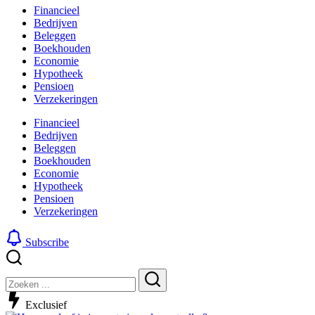
Financieel
Bedrijven
Beleggen
Boekhouden
Economie
Hypotheek
Pensioen
Verzekeringen
Financieel
Bedrijven
Beleggen
Boekhouden
Economie
Hypotheek
Pensioen
Verzekeringen
Subscribe
Sluiten
Zoeken
Zoeken
Exclusief