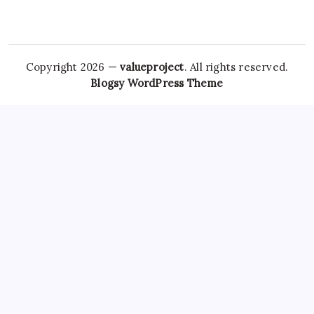
Copyright 2026 —
valueproject
. All rights reserved.
Blogsy WordPress Theme
However,
Tramadol Usa
the risks associated with
Clonazepam Legally
ordering Xanax online cannot be
overstated. As individuals seek
Soma Usa
effective solutions
for anxiety,
Order Tramadol Overnight
panic disorders, and
pain management, the avenues for purchasing these
medications, including online platforms, have become
increasingly popular. Patients must be educated
Order
Valium Without Prescription
about the risks associated with
Xanax Cheap
purchasing medications online, particularly
those that are subject to misuse. The responsibility lies
Buy
Soma 350 Mg Online
with both
Carisoprodol Without
Prescription
patients and providers to navigate this
complex world, ensuring health and wellbeing while