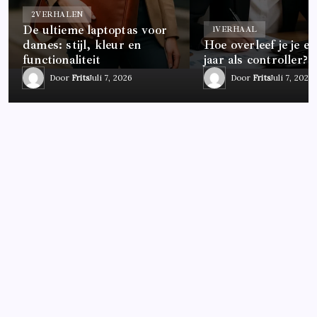
2
VERHALEN
De ultieme laptoptas voor
1
VERHAAL
dames: stijl, kleur en
Hoe overleef je je ee
functionaliteit
jaar als controller?
Door
Frits
Juli 7, 2026
Door
Frits
Juli 7, 2026