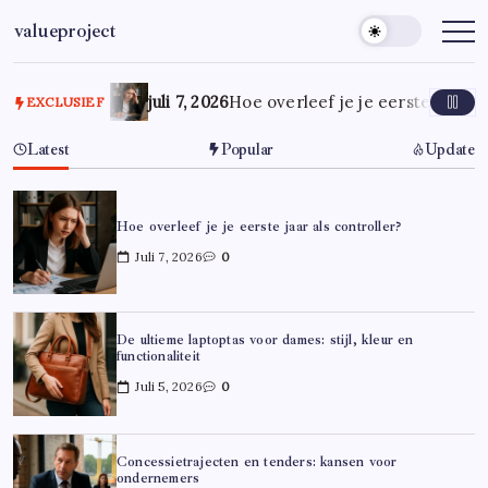
Ga
valueproject
naar
de
inhoud
juli 7, 2026
Hoe overleef je je eerste jaar al
EXCLUSIEF
Latest
Popular
Update
Hoe overleef je je eerste jaar als controller?
Juli 7, 2026
0
De ultieme laptoptas voor dames: stijl, kleur en
functionaliteit
Juli 5, 2026
0
Concessietrajecten en tenders: kansen voor
ondernemers