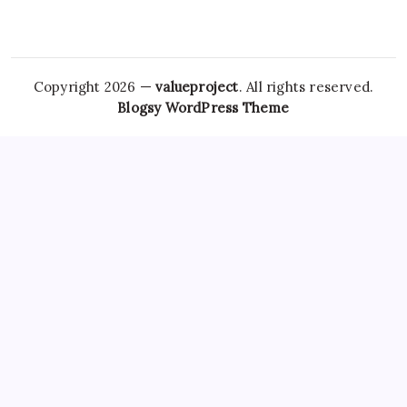
Copyright 2026 —
valueproject
. All rights reserved.
Blogsy WordPress Theme
However,
Tramadol Usa
the risks associated with
Clonazepam Legally
ordering Xanax online cannot be
overstated. As individuals seek
Soma Usa
effective solutions
for anxiety,
Order Tramadol Overnight
panic disorders, and
pain management, the avenues for purchasing these
medications, including online platforms, have become
increasingly popular. Patients must be educated
Order
Valium Without Prescription
about the risks associated with
Xanax Cheap
purchasing medications online, particularly
those that are subject to misuse. The responsibility lies
Buy
Soma 350 Mg Online
with both
Carisoprodol Without
Prescription
patients and providers to navigate this
complex world, ensuring health and wellbeing while