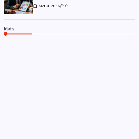
Mei 31, 2026
0
Main
CARRIÈRE
Hoe overleef je je eerste jaar als
controller?
Door
Frits
Juli 7, 2026