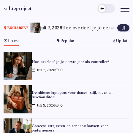
Ga
valueproject
naar
de
inhoud
juli 7, 2026
Hoe overleef je je eerste jaar al
EXCLUSIEF
Latest
Popular
Update
Hoe overleef je je eerste jaar als controller?
Juli 7, 2026
0
De ultieme laptoptas voor dames: stijl, kleur en
functionaliteit
Juli 5, 2026
0
Concessietrajecten en tenders: kansen voor
ondernemers