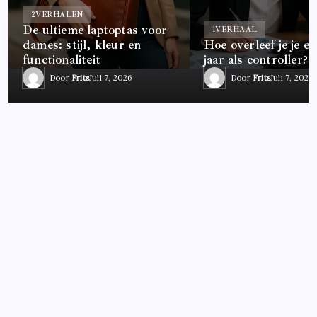
2
VERHALEN
De ultieme laptoptas voor
1
VERHAAL
dames: stijl, kleur en
Hoe overleef je je ee
functionaliteit
jaar als controller?
Door
Frits
Juli 7, 2026
Door
Frits
Juli 7, 2026