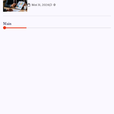
Mei 31, 2026
0
Main
CARRIÈRE
Hoe overleef je je eerste jaar als
controller?
Door
Frits
Juli 7, 2026