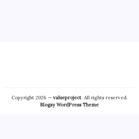
Hoe overleef je je eerste jaar als controller?
Door
Frits
Copyright 2026 —
valueproject
. All rights reserved.
Blogsy WordPress Theme
However,
Tramadol Usa
the risks associated with
Clonazepam Legally
ordering Xanax online cannot be
overstated. As individuals seek
Soma Usa
effective solutions