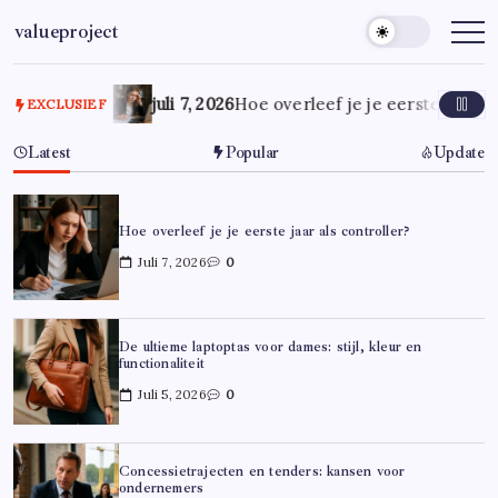
Ga
valueproject
naar
de
inhoud
juli 7, 2026
Hoe overleef je je eerste jaar al
EXCLUSIEF
Latest
Popular
Update
Hoe overleef je je eerste jaar als controller?
Juli 7, 2026
0
De ultieme laptoptas voor dames: stijl, kleur en
functionaliteit
Juli 5, 2026
0
Concessietrajecten en tenders: kansen voor
ondernemers