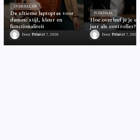
2
VERHALEN
De ultieme laptoptas voor
1
VERHAAL
dames: stijl, kleur en
Hoe overleef je je ee
functionaliteit
jaar als controller?
Door
Frits
Juli 7, 2026
Door
Frits
Juli 7, 2026