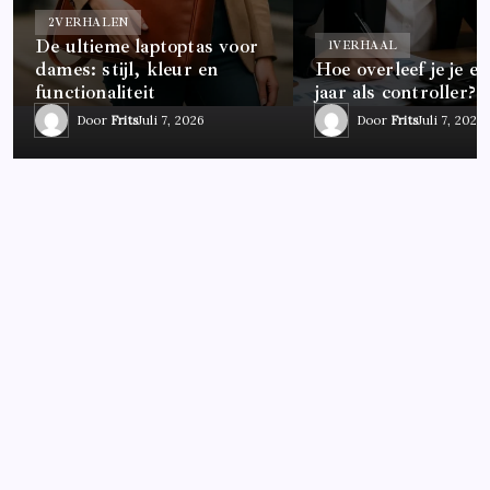
2
VERHALEN
De ultieme laptoptas voor
1
VERHAAL
dames: stijl, kleur en
Hoe overleef je je ee
functionaliteit
jaar als controller?
Door
Frits
Juli 7, 2026
Door
Frits
Juli 7, 2026