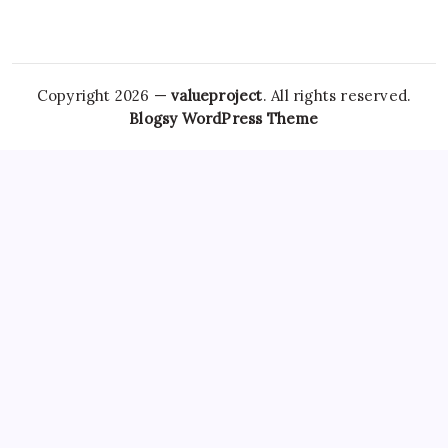
Copyright 2026 —
valueproject
. All rights reserved.
Blogsy WordPress Theme
However,
Tramadol Usa
the risks associated with
Clonazepam Legally
ordering Xanax online cannot be
overstated. As individuals seek
Soma Usa
effective solutions
for anxiety,
Order Tramadol Overnight
panic disorders, and
pain management, the avenues for purchasing these
medications, including online platforms, have become
increasingly popular. Patients must be educated
Order
Valium Without Prescription
about the risks associated with
Xanax Cheap
purchasing medications online, particularly
those that are subject to misuse. The responsibility lies
Buy
Soma 350 Mg Online
with both
Carisoprodol Without
Prescription
patients and providers to navigate this
complex world, ensuring health and wellbeing while