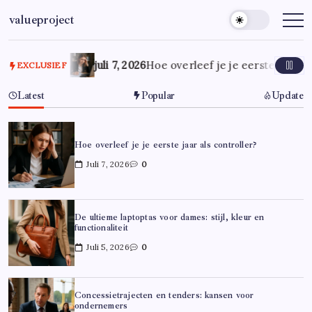
Ga
valueproject
naar
de
inhoud
juli 7, 2026
Hoe overleef je je eerste jaar al
EXCLUSIEF
Latest
Popular
Update
Hoe overleef je je eerste jaar als controller?
Juli 7, 2026
0
De ultieme laptoptas voor dames: stijl, kleur en
functionaliteit
Juli 5, 2026
0
Concessietrajecten en tenders: kansen voor
ondernemers