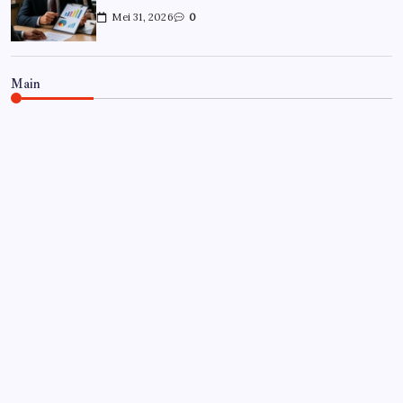
Mei 31, 2026
0
Main
CARRIÈRE
Hoe overleef je je eerste jaar als
controller?
Door
Frits
Juli 7, 2026