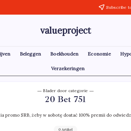
Subscribe t
valueproject
ijven
Beleggen
Boekhouden
Economie
Hyp
Verzekeringen
Blader door categorie
20 Bet 751
ia promo SRB, żeby w sobotę dostać 100% premii do odwiedz
0 Artikel