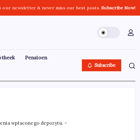
o our newsletter & never miss our best posts.
Subscribe Now!
otheek
Pensioen
Subscribe
enia wpłaconego depozytu. –