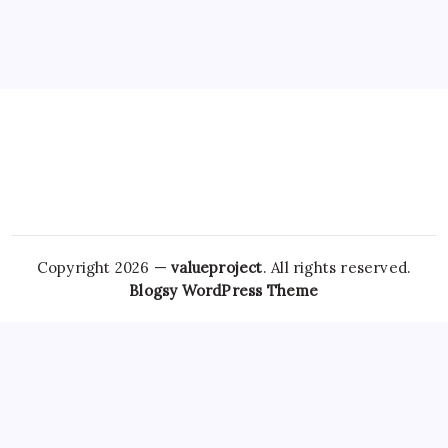
Copyright 2026 —
valueproject
. All rights reserved.
Blogsy WordPress Theme
On
Klonopin Without A Prescription
the other hand, Xanax,
which is
Purchase Valium Online
a brand name for
alprazolam, is primarily used to treat anxiety and panic
disorders. The potential for addiction heightens the
Real
Soma online
risks associated with purchasing Xanax online,