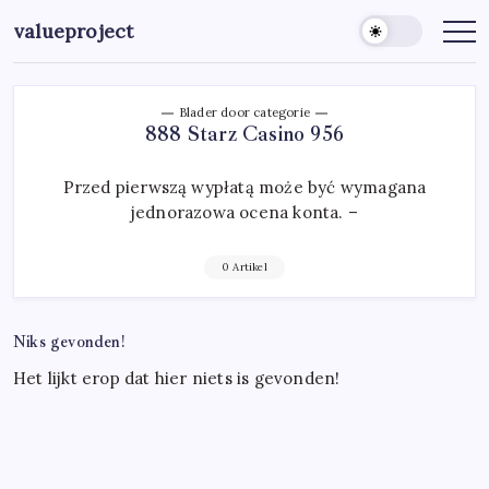
Ga
valueproject
naar
de
inhoud
Blader door categorie
888 Starz Casino 956
Przed pierwszą wypłatą może być wymagana
jednorazowa ocena konta. –
0 Artikel
Niks gevonden!
Het lijkt erop dat hier niets is gevonden!