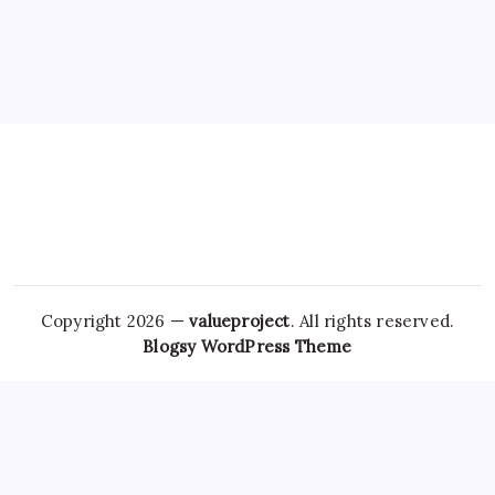
Copyright 2026 —
valueproject
. All rights reserved.
Blogsy WordPress Theme
The
Tramadol Without Prescription
journey of those
struggling with anxiety and related disorders should lead
them toward professional care rather
Ambien For Sale
Online
than unregulated online purchases. However, it is