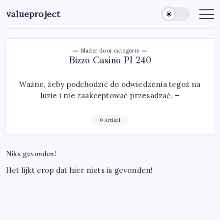
Ga
valueproject
naar
de
inhoud
Blader door categorie
Bizzo Casino Pl 240
Ważne, żeby podchodzić do odwiedzenia tegoż na
luzie i nie zaakceptować przesadzać. –
0 Artikel
Niks gevonden!
Het lijkt erop dat hier niets is gevonden!