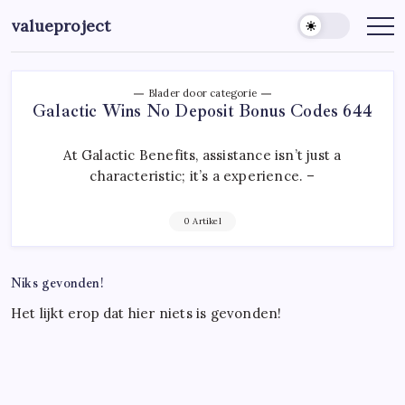
Ga
valueproject
naar
de
inhoud
Blader door categorie
Galactic Wins No Deposit Bonus Codes 644
At Galactic Benefits, assistance isn’t just a
characteristic; it’s a experience. –
0 Artikel
Niks gevonden!
Het lijkt erop dat hier niets is gevonden!