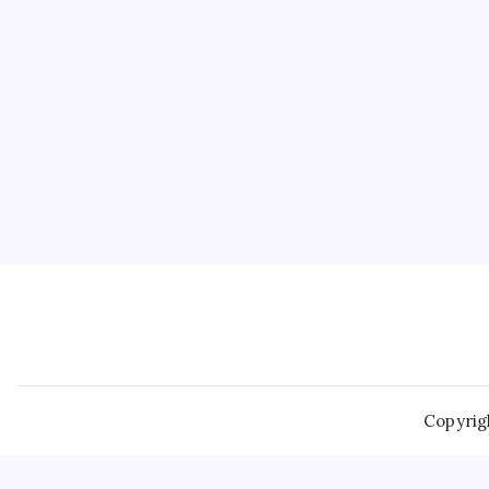
Copyrig
Similarly, the demand for Yellow
Buy Online Soma
Xanax, a s