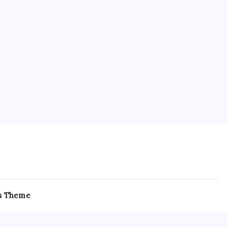
s Theme
ramadol For Sale Online
anxiety and panic disorders,