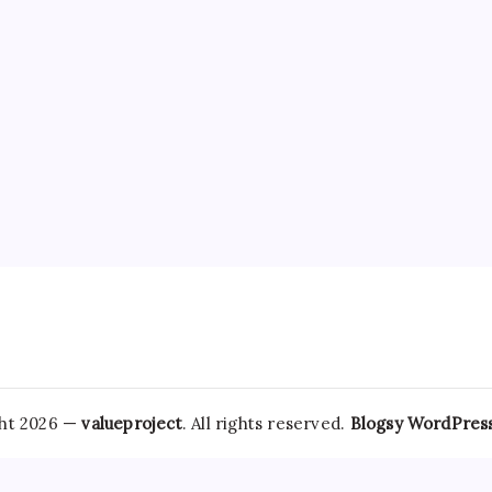
ht 2026 —
valueproject
. All rights reserved.
Blogsy WordPres
pecific formulation of alprazolam commonly prescribed for
T