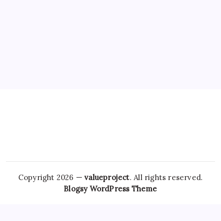
Copyright 2026 —
valueproject
. All rights reserved.
Blogsy WordPress Theme
Healthcare providers are
Valium Legally
equipped to