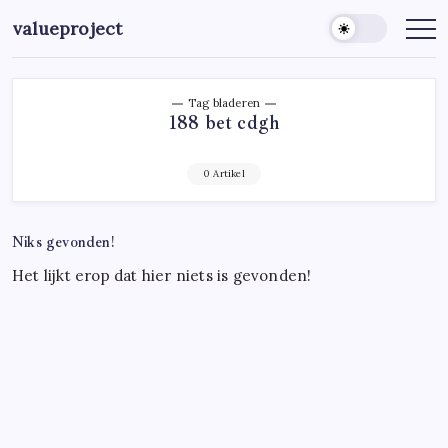
Ga
valueproject
naar
de
inhoud
Tag bladeren
188 bet cdgh
0 Artikel
Niks gevonden!
Het lijkt erop dat hier niets is gevonden!