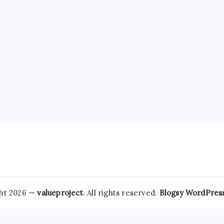
ht 2026 —
valueproject
. All rights reserved.
Blogsy WordPres
wing patients to consult
How To Buy Ultram Online
with healt