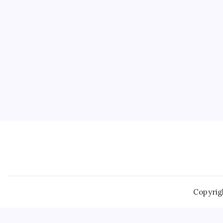
Copyrig
Telemedicine has gained
Klonopin Buy Online
traction, allo