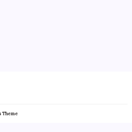
s Theme
hcare professionals remotely. The
Clonazepam Next Day