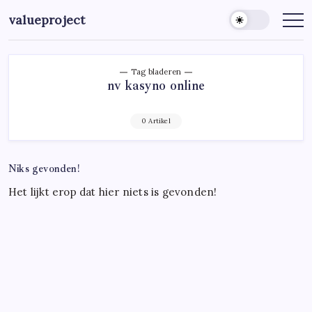
Ga
valueproject
naar
de
inhoud
Tag bladeren
nv kasyno online
0 Artikel
Niks gevonden!
Het lijkt erop dat hier niets is gevonden!