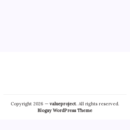
Copyright 2026 —
valueproject
. All rights reserved.
Blogsy WordPress Theme
It works by acting on GABA receptors, similar to
benzodiazepines,
Zanaflex No Rx
but is specifically designed